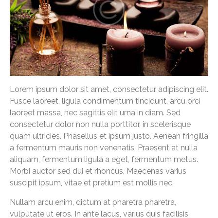
Lorem ipsum dolor sit amet, consectetur adipiscing elit.
Fusce laoreet, ligula condimentum tincidunt, arcu orci
laoreet massa, nec sagittis elit urna in diam. Sed
consectetur dolor non nulla porttitor, in scelerisque
quam ultricies. Phasellus et ipsum justo. Aenean fringilla
a fermentum mauris non venenatis. Praesent at nulla
aliquam, fermentum ligula a eget, fermentum metus.
Morbi auctor sed dui et rhoncus. Maecenas varius
suscipit ipsum, vitae et pretium est mollis nec.
Nullam arcu enim, dictum at pharetra pharetra,
vulputate ut eros. In ante lacus, varius quis facilisis